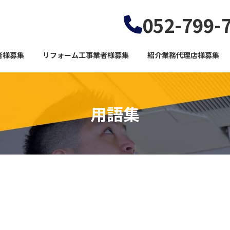
052-799-
者様募集
リフォーム工事業者様募集
紹介業務代理店様募集
用語集