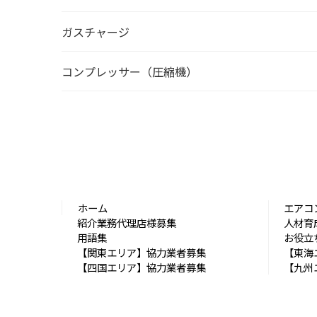
ガスチャージ
コンプレッサー（圧縮機）
投
稿
の
ペ
ホーム
エアコ
紹介業務代理店様募集
人材育
ー
用語集
お役立
【関東エリア】協力業者募集
【東海
ジ
【四国エリア】協力業者募集
【九州
送