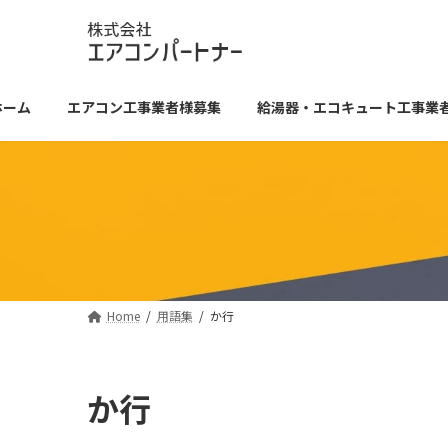
コ
ナ
ン
ビ
テ
ゲ
ン
ー
ツ
シ
ホーム
エアコン工事業者様募集
給湯器・エコキュート工事業
へ
ョ
ス
ン
キ
に
ッ
移
プ
動
Home
用語集
か行
か行