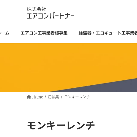
コ
ナ
ン
ビ
テ
ゲ
ン
ー
ツ
シ
ホーム
エアコン工事業者様募集
給湯器・エコキュート工事業
へ
ョ
ス
ン
キ
に
ッ
移
プ
動
Home
用語集
モンキーレンチ
モンキーレンチ