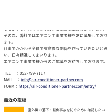
は足りません。
協力業者様と連携・協力ができて初めて、業績を伸ばして
いけるのです。
協力業者様とお客様、お取引先様、弊社、全員がプラスに
なるような、Win-Winの関係性を最も重要視しています。
その為、弊社ではエアコン工事業者様を常に募集しており
ます。
仕事でかかわる全員で有意義な関係を作っていきたいと思
い、日々精進してまいります。
エアコン工事業者様からのご応募をお待ちしております。
TEL ：052-799-7117
MAIL ：
info@air-conditioner-partner.com
FORM：
https://air-conditioner-partner.com/entry/
最近の投稿
室外機の落下・転倒事故を防ぐために確認したい