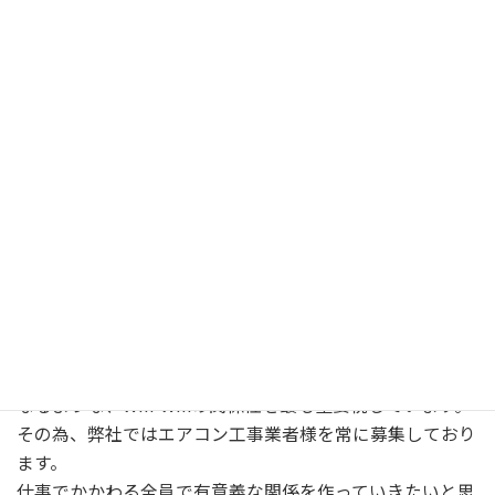
「繁忙期に稼いで閑散期に苦しむ」ではなく、「一年を通
して稼げる仕組みを作る」。その意識を持つことで、エア
コン工事の仕事はさらに魅力的で、長く続けられるものに
なります。
私たちにとってエアコン業者様は、なくてはならない大切
なパートナーです。
事業を拡大し、成長し続けるためには、弊社の努力だけで
は足りません。
協力業者様と連携・協力ができて初めて、業績を伸ばして
いけるのです。
協力業者様とお客様、お取引先様、弊社、全員がプラスに
なるような、Win-Winの関係性を最も重要視しています。
その為、弊社ではエアコン工事業者様を常に募集しており
ます。
仕事でかかわる全員で有意義な関係を作っていきたいと思