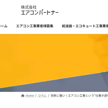
コ
ナ
ン
ビ
テ
ゲ
ン
ー
ツ
シ
ホーム
エアコン工事業者様募集
給湯器・エコキュート工事業
へ
ョ
ス
ン
キ
に
ッ
移
プ
動
Home
コラム
将来に強い！エアコン工事という“仕事が途