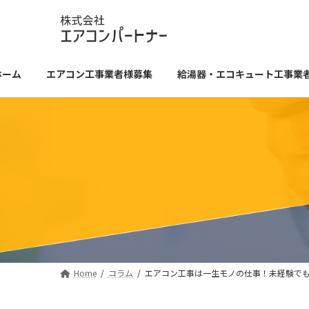
コ
ナ
ン
ビ
テ
ゲ
ン
ー
ツ
シ
ホーム
エアコン工事業者様募集
給湯器・エコキュート工事業
へ
ョ
ス
ン
キ
に
ッ
移
プ
動
Home
コラム
エアコン工事は一生モノの仕事！未経験で